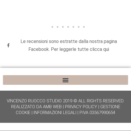
Le recensioni sono estratte dalla nostra pagina
Facebook. Per leggerle tutte clicca qui
VINCENZO RUOCCO STUDIO 2019 © ALL RIGHTS RESERVED.
REALIZZATO DA
AMB WEB
|
PRIVACY POLICY
|
GESTIONE
COOKIE
|
INFORMAZIONI LEGALI
| P.IVA 03567990654