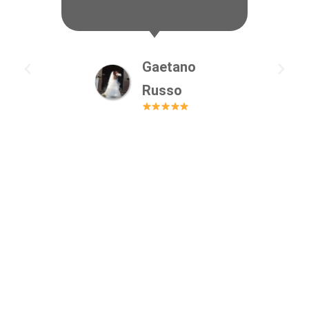
speciali in modo spe
Gaetano
Anna
Russo
Carucc