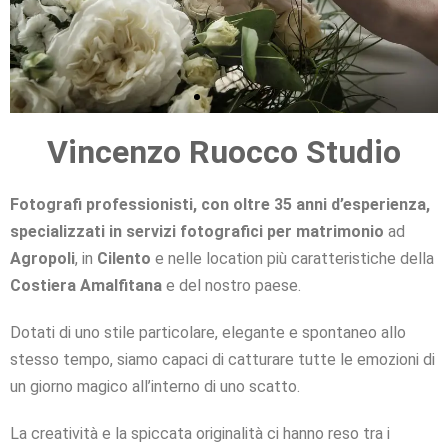
Vincenzo Ruocco Studio
RITRATTI CREATIVI
REPORTAGE DI MATRIMONIO
RITRATTI CREATIVI
REPORTAGE DI MATRIMONIO
RITRATTI CREATIVI
REPORTAGE DI MATRIMONIO
RACCONTIAMO CON AMORE IL
RACCONTIAMO CON AMORE IL
RACCONTIAMO CON AMORE IL
PARTICOLARE ATTENZIONE AI
PARTICOLARE ATTENZIONE AI
PARTICOLARE ATTENZIONE AI
LA VOSTRA FELICITÀ È LA
LA VOSTRA FELICITÀ È LA
LA VOSTRA FELICITÀ È LA
IMMAGINI RICERCATE E
IMMAGINI RICERCATE E
IMMAGINI RICERCATE E
INTERPRETATE CON STILE
INTERPRETATE CON STILE
INTERPRETATE CON STILE
NOSTRA MISSIONE
NOSTRA MISSIONE
NOSTRA MISSIONE
VOSTRO AMORE
VOSTRO AMORE
VOSTRO AMORE
DETTAGLI
DETTAGLI
DETTAGLI
Fotografi professionisti, con oltre 35 anni d’esperienza,
Clicca qui
Clicca qui
Clicca qui
Clicca qui
Clicca qui
Clicca qui
specializzati in servizi fotografici per matrimonio
ad
Clicca qui
Clicca qui
Clicca qui
Clicca qui
Clicca qui
Clicca qui
Clicca qui
Clicca qui
Clicca qui
Clicca qui
Clicca qui
Clicca qui
Agropoli
, in
Cilento
e nelle location più caratteristiche della
Costiera Amalfitana
e del nostro paese.
Dotati di uno stile particolare, elegante e spontaneo allo
stesso tempo, siamo capaci di catturare tutte le emozioni di
un giorno magico all’interno di uno scatto.
La creatività e la spiccata originalità ci hanno reso tra i