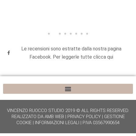
Le recensioni sono estratte dalla nostra pagina
Facebook. Per leggerle tutte clicca qui
VINCENZO RUOCCO STUDIO 2019 © ALL RIGHTS RESERVED.
REALIZZATO DA
AMB WEB
|
PRIVACY POLICY
|
GESTIONE
COOKIE
|
INFORMAZIONI LEGALI
| P.IVA 03567990654