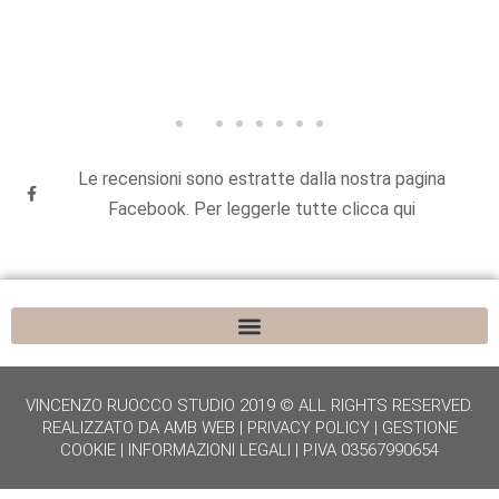
Le recensioni sono estratte dalla nostra pagina
Facebook. Per leggerle tutte clicca qui
VINCENZO RUOCCO STUDIO 2019 © ALL RIGHTS RESERVED.
REALIZZATO DA
AMB WEB
|
PRIVACY POLICY
|
GESTIONE
COOKIE
|
INFORMAZIONI LEGALI
| P.IVA 03567990654