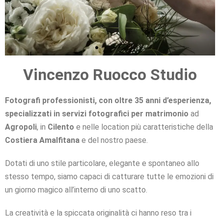
Vincenzo Ruocco Studio
RITRATTI CREATIVI
REPORTAGE DI MATRIMONIO
RITRATTI CREATIVI
REPORTAGE DI MATRIMONIO
RITRATTI CREATIVI
REPORTAGE DI MATRIMONIO
RACCONTIAMO CON AMORE IL
RACCONTIAMO CON AMORE IL
RACCONTIAMO CON AMORE IL
PARTICOLARE ATTENZIONE AI
PARTICOLARE ATTENZIONE AI
PARTICOLARE ATTENZIONE AI
LA VOSTRA FELICITÀ È LA
LA VOSTRA FELICITÀ È LA
LA VOSTRA FELICITÀ È LA
IMMAGINI RICERCATE E
IMMAGINI RICERCATE E
IMMAGINI RICERCATE E
INTERPRETATE CON STILE
INTERPRETATE CON STILE
INTERPRETATE CON STILE
NOSTRA MISSIONE
NOSTRA MISSIONE
NOSTRA MISSIONE
VOSTRO AMORE
VOSTRO AMORE
VOSTRO AMORE
DETTAGLI
DETTAGLI
DETTAGLI
Fotografi professionisti, con oltre 35 anni d’esperienza,
Clicca qui
Clicca qui
Clicca qui
Clicca qui
Clicca qui
Clicca qui
specializzati in servizi fotografici per matrimonio
ad
Clicca qui
Clicca qui
Clicca qui
Clicca qui
Clicca qui
Clicca qui
Clicca qui
Clicca qui
Clicca qui
Clicca qui
Clicca qui
Clicca qui
Agropoli
, in
Cilento
e nelle location più caratteristiche della
Costiera Amalfitana
e del nostro paese.
Dotati di uno stile particolare, elegante e spontaneo allo
stesso tempo, siamo capaci di catturare tutte le emozioni di
un giorno magico all’interno di uno scatto.
La creatività e la spiccata originalità ci hanno reso tra i