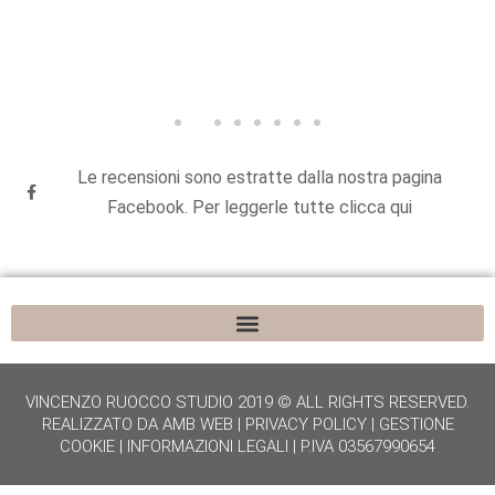
Le recensioni sono estratte dalla nostra pagina
Facebook. Per leggerle tutte clicca qui
VINCENZO RUOCCO STUDIO 2019 © ALL RIGHTS RESERVED.
REALIZZATO DA
AMB WEB
|
PRIVACY POLICY
|
GESTIONE
COOKIE
|
INFORMAZIONI LEGALI
| P.IVA 03567990654