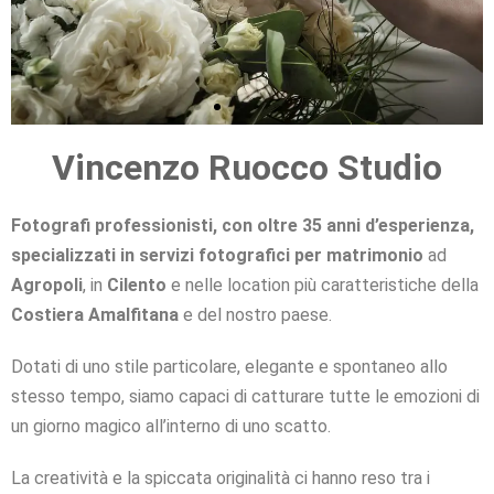
Vincenzo Ruocco Studio
RITRATTI CREATIVI
REPORTAGE DI MATRIMONIO
RITRATTI CREATIVI
REPORTAGE DI MATRIMONIO
RITRATTI CREATIVI
REPORTAGE DI MATRIMONIO
RACCONTIAMO CON AMORE IL
RACCONTIAMO CON AMORE IL
RACCONTIAMO CON AMORE IL
PARTICOLARE ATTENZIONE AI
PARTICOLARE ATTENZIONE AI
PARTICOLARE ATTENZIONE AI
LA VOSTRA FELICITÀ È LA
LA VOSTRA FELICITÀ È LA
LA VOSTRA FELICITÀ È LA
IMMAGINI RICERCATE E
IMMAGINI RICERCATE E
IMMAGINI RICERCATE E
INTERPRETATE CON STILE
INTERPRETATE CON STILE
INTERPRETATE CON STILE
NOSTRA MISSIONE
NOSTRA MISSIONE
NOSTRA MISSIONE
VOSTRO AMORE
VOSTRO AMORE
VOSTRO AMORE
DETTAGLI
DETTAGLI
DETTAGLI
Fotografi professionisti, con oltre 35 anni d’esperienza,
Clicca qui
Clicca qui
Clicca qui
Clicca qui
Clicca qui
Clicca qui
specializzati in servizi fotografici per matrimonio
ad
Clicca qui
Clicca qui
Clicca qui
Clicca qui
Clicca qui
Clicca qui
Clicca qui
Clicca qui
Clicca qui
Clicca qui
Clicca qui
Clicca qui
Agropoli
, in
Cilento
e nelle location più caratteristiche della
Costiera Amalfitana
e del nostro paese.
Dotati di uno stile particolare, elegante e spontaneo allo
stesso tempo, siamo capaci di catturare tutte le emozioni di
un giorno magico all’interno di uno scatto.
La creatività e la spiccata originalità ci hanno reso tra i