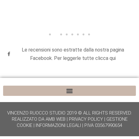
Le recensioni sono estratte dalla nostra pagina
Facebook. Per leggerle tutte clicca qui
VINCENZO RUOCCO STUDIO 2019 © ALL RIGHTS RESERVED.
REALIZZATO DA
AMB WEB
|
PRIVACY POLICY
|
GESTIONE
COOKIE
|
INFORMAZIONI LEGALI
| P.IVA 03567990654