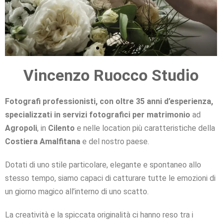
Vincenzo Ruocco Studio
RITRATTI CREATIVI
REPORTAGE DI MATRIMONIO
RITRATTI CREATIVI
REPORTAGE DI MATRIMONIO
RITRATTI CREATIVI
REPORTAGE DI MATRIMONIO
RACCONTIAMO CON AMORE IL
RACCONTIAMO CON AMORE IL
RACCONTIAMO CON AMORE IL
PARTICOLARE ATTENZIONE AI
PARTICOLARE ATTENZIONE AI
PARTICOLARE ATTENZIONE AI
LA VOSTRA FELICITÀ È LA
LA VOSTRA FELICITÀ È LA
LA VOSTRA FELICITÀ È LA
IMMAGINI RICERCATE E
IMMAGINI RICERCATE E
IMMAGINI RICERCATE E
INTERPRETATE CON STILE
INTERPRETATE CON STILE
INTERPRETATE CON STILE
NOSTRA MISSIONE
NOSTRA MISSIONE
NOSTRA MISSIONE
VOSTRO AMORE
VOSTRO AMORE
VOSTRO AMORE
DETTAGLI
DETTAGLI
DETTAGLI
Fotografi professionisti, con oltre 35 anni d’esperienza,
Clicca qui
Clicca qui
Clicca qui
Clicca qui
Clicca qui
Clicca qui
specializzati in servizi fotografici per matrimonio
ad
Clicca qui
Clicca qui
Clicca qui
Clicca qui
Clicca qui
Clicca qui
Clicca qui
Clicca qui
Clicca qui
Clicca qui
Clicca qui
Clicca qui
Agropoli
, in
Cilento
e nelle location più caratteristiche della
Costiera Amalfitana
e del nostro paese.
Dotati di uno stile particolare, elegante e spontaneo allo
stesso tempo, siamo capaci di catturare tutte le emozioni di
un giorno magico all’interno di uno scatto.
La creatività e la spiccata originalità ci hanno reso tra i