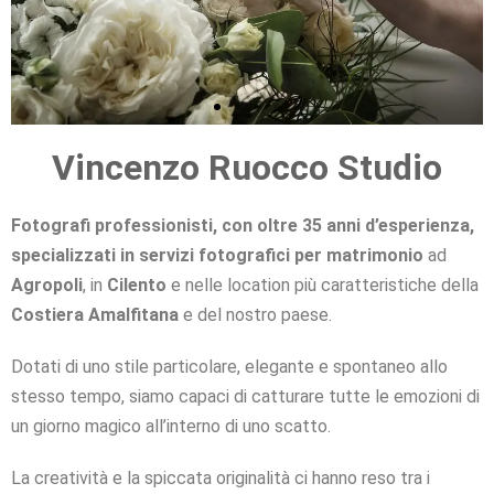
Vincenzo Ruocco Studio
RITRATTI CREATIVI
REPORTAGE DI MATRIMONIO
RITRATTI CREATIVI
REPORTAGE DI MATRIMONIO
RITRATTI CREATIVI
REPORTAGE DI MATRIMONIO
RACCONTIAMO CON AMORE IL
RACCONTIAMO CON AMORE IL
RACCONTIAMO CON AMORE IL
PARTICOLARE ATTENZIONE AI
PARTICOLARE ATTENZIONE AI
PARTICOLARE ATTENZIONE AI
LA VOSTRA FELICITÀ È LA
LA VOSTRA FELICITÀ È LA
LA VOSTRA FELICITÀ È LA
IMMAGINI RICERCATE E
IMMAGINI RICERCATE E
IMMAGINI RICERCATE E
INTERPRETATE CON STILE
INTERPRETATE CON STILE
INTERPRETATE CON STILE
NOSTRA MISSIONE
NOSTRA MISSIONE
NOSTRA MISSIONE
VOSTRO AMORE
VOSTRO AMORE
VOSTRO AMORE
DETTAGLI
DETTAGLI
DETTAGLI
Fotografi professionisti, con oltre 35 anni d’esperienza,
Clicca qui
Clicca qui
Clicca qui
Clicca qui
Clicca qui
Clicca qui
specializzati in servizi fotografici per matrimonio
ad
Clicca qui
Clicca qui
Clicca qui
Clicca qui
Clicca qui
Clicca qui
Clicca qui
Clicca qui
Clicca qui
Clicca qui
Clicca qui
Clicca qui
Agropoli
, in
Cilento
e nelle location più caratteristiche della
Costiera Amalfitana
e del nostro paese.
Dotati di uno stile particolare, elegante e spontaneo allo
stesso tempo, siamo capaci di catturare tutte le emozioni di
un giorno magico all’interno di uno scatto.
La creatività e la spiccata originalità ci hanno reso tra i