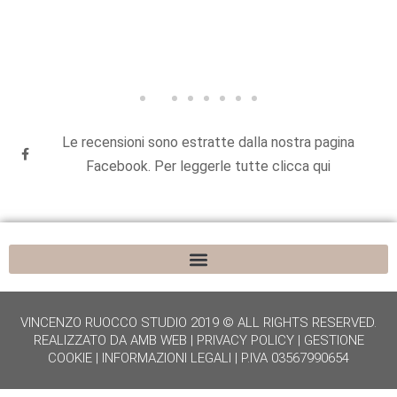
Le recensioni sono estratte dalla nostra pagina
Facebook. Per leggerle tutte clicca qui
VINCENZO RUOCCO STUDIO 2019 © ALL RIGHTS RESERVED.
REALIZZATO DA
AMB WEB
|
PRIVACY POLICY
|
GESTIONE
COOKIE
|
INFORMAZIONI LEGALI
| P.IVA 03567990654